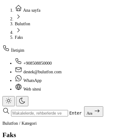
Ana sayfa
Bulutfon
Faks
İletişim
+908508850000
destek@bulutfon.com
WhatsApp
Web sitesi
Enter
Ara
Bulutfon
/
Kategori
Faks