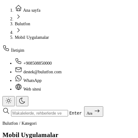
Ana sayfa
Bulutfon
Mobil Uygulamalar
İletişim
+908508850000
destek@bulutfon.com
WhatsApp
Web sitesi
Enter
Ara
Bulutfon
/
Kategori
Mobil Uygulamalar